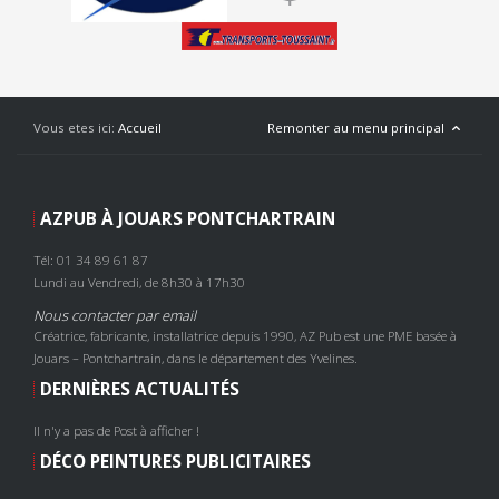
Vous etes ici:
Accueil
Remonter au menu principal
AZPUB À JOUARS PONTCHARTRAIN
Tél: 01 34 89 61 87
Lundi au Vendredi, de 8h30 à 17h30
Nous contacter par email
Créatrice, fabricante, installatrice depuis 1990, AZ Pub est une PME basée à
Jouars – Pontchartrain, dans le département des Yvelines.
DERNIÈRES ACTUALITÉS
Il n'y a pas de Post à afficher !
DÉCO PEINTURES PUBLICITAIRES